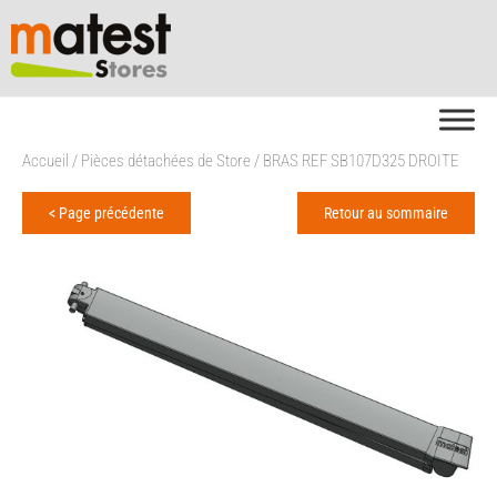
Accueil
/
Pièces détachées de Store
/ BRAS REF SB107D325 DROITE
< Page précédente
Retour au sommaire