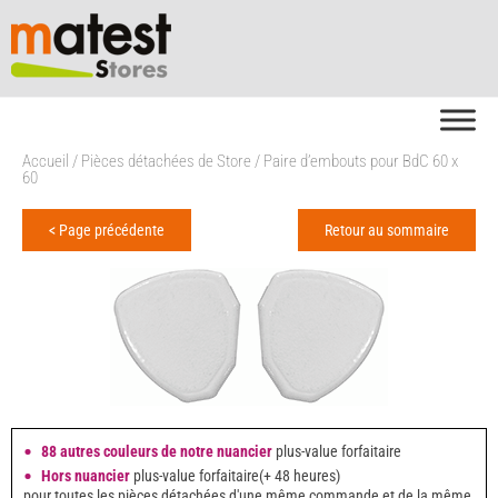
Accueil
/
Pièces détachées de Store
/ Paire d’embouts pour BdC 60 x
60
< Page précédente
Retour au sommaire
88 autres couleurs de notre nuancier
plus-value forfaitaire
Hors nuancier
plus-value forfaitaire(+ 48 heures)
pour toutes les pièces détachées d'une même commande et de la même